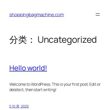
跳
至
shoppingbagmachine.com
内
容
分类：
Uncategorized
Hello world!
Welcome to WordPress. This is your first post. Edit or
delete it, then start writing!
5 10 月, 2025